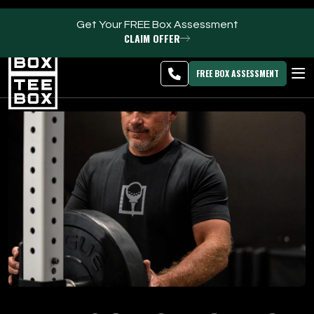
Get Your FREE Box Assessment
CLAIM OFFER
Uintah -
MEMBER
DOWNLOAD
BLOG
CHANGE
LOGIN
APP
PROGRAMS
FREE BOX ASSESSMENT
CLUB SALES
FACILITIES
ABOUT
PRICING & MEMBERSHIPS
OWN A TEE BOX
MEMBER LOGIN