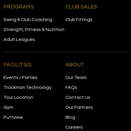
extremely knowledgeable.
PROGRAMS
CLUB SALES
Swing & Club Coaching
Club Fittings
Strength, Fitness & Nutrition
Adult Leagues
Christopher Ninow
11.05.25 -
GOOGLE
Love this place and Sarah was really helpful and great.
FACILITIES
ABOUT
Highly recommend going here for some golf!
Events / Parties
Our Team
Trackman Technology
FAQs
Tour Location
Contact Us
Matt Hill
Gym
Our Partners
11.05.25 -
GOOGLE
Puttview
Blog
Just tried Tee Box's indoor golf simulator. Super realistic
setup, great for practicing year-round. Sarah Adams
Careers