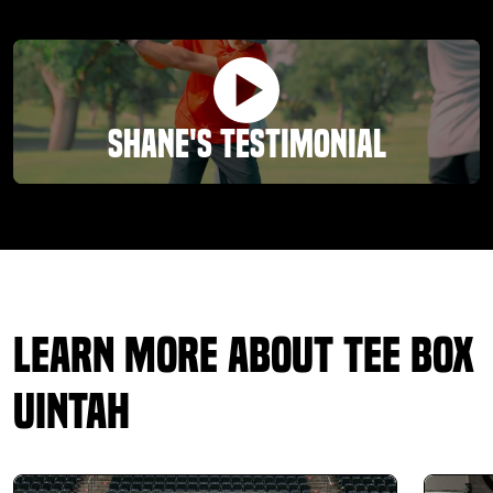
owner Bret and headquarters to get it all fixed. I’ve
continuously reached out since then and get no
responses. Updated: I was refunded and thank the owners
for responding. Other than this incident, the experience
was positive and the facilities were great quality.
Shane's Testimonial
TG George
11.10.25 -
GOOGLE
This place is literally a GAME CHANGER! Starting my 3rd
month as a member and couldn’t be happier! The facility is
Learn More About Tee Box
top notch. The owner Bret, goes above and beyond and
the crown jewel of the facility is their pro, Sarah Adams!
Uintah
Sara is constantly making the facility and my experience
as a member an elite top tier experience. She is a fabulous
coach, with a positive approach and solid tips and advice
that have improved my game and outlook. You can’t help