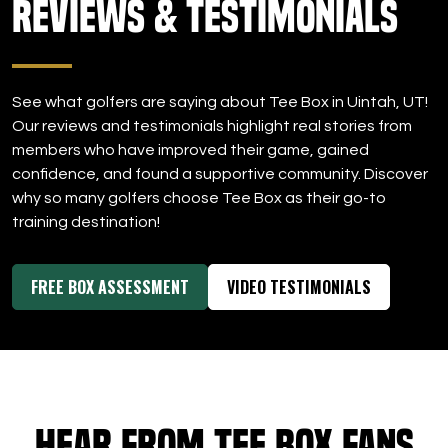
Reviews & Testimonials
DOWNLOAD APP
Uintah
See what golfers are saying about Tee Box in Uintah, UT!
Our reviews and testimonials highlight real stories from
members who have improved their game, gained
confidence, and found a supportive community. Discover
why so many golfers choose Tee Box as their go-to
training destination!
FREE BOX ASSESSMENT
VIDEO TESTIMONIALS
Hear from Tee Box Fans