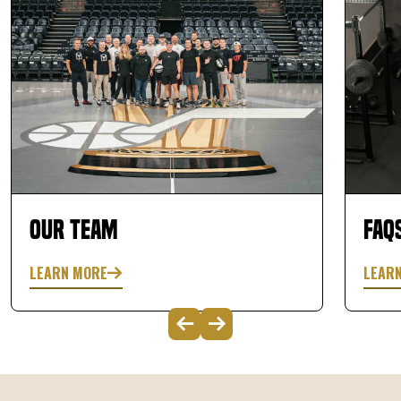
but be happy and positive when Sarah is in the room! This is
the best money spent for improving your golf game and
having the ability to train and play 24/7/365! Worth every
Penny. Thanks Sarah and thanks Bret for enhancing my
golf and life experience!
Chase Chandler
Our Team
FAQ
11.06.25 -
GOOGLE
Sarah is the best.
LEARN MORE
LEAR
Blake Moore
11.06.25 -
GOOGLE