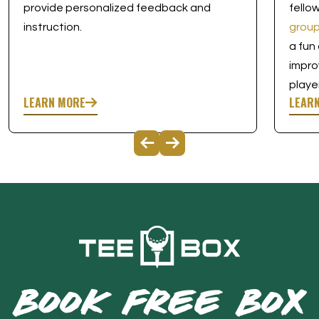
provide personalized feedback and
fello
instruction.
group
a fun
impro
playe
LEARN MORE
LEAR
BOOK FREE BOX