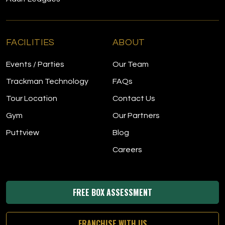
FACILITIES
ABOUT
Events / Parties
Our Team
Trackman Technology
FAQs
Tour Location
Contact Us
Gym
Our Partners
Puttview
Blog
Careers
FREE BOX ASSESSMENT
FRANCHISE WITH US