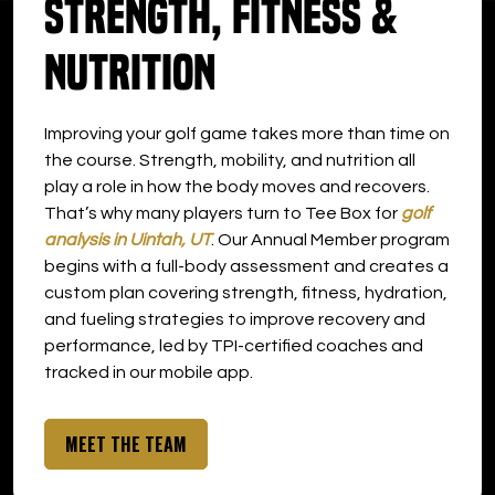
Strength, Fitness &
DOWNLOAD APP
Nutrition
Uintah
Improving your golf game takes more than time on
the course. Strength, mobility, and nutrition all
play a role in how the body moves and recovers.
That’s why many players turn to Tee Box for
golf
analysis in Uintah, UT
. Our Annual Member program
begins with a full-body assessment and creates a
custom plan covering strength, fitness, hydration,
and fueling strategies to improve recovery and
performance, led by TPI-certified coaches and
tracked in our mobile app.
MEET THE TEAM