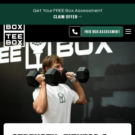
Get Your FREE Box Assessment
CLAIM OFFER
Uintah -
MEMBER
DOWNLOAD
BLOG
CHANGE
LOGIN
APP
PROGRAMS
FREE BOX ASSESSMENT
CLUB SALES
FACILITIES
ABOUT
PRICING & MEMBERSHIPS
OWN A TEE BOX
MEMBER LOGIN