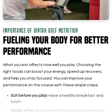
IMPORTANCE OF UINTAH GOLF NUTRITION
Fueling Your Body for Better
Performance
What you eat affects how well you play. Choosing the
right foods can boost your energy, speed up recovery,
and help you stay focused. You can improve your
performance on the course with these simple steps:
Eat before you play:
Have a healthy breakfast and
lunch.
Snack often:
Grab something small every few hours,