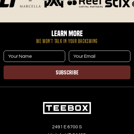
eat before a round, how to stay fueled while playing, and
how to recover afterward. We also cover hydration tips
and how to build habits that support steady energy on
the course.
Learn More
WE WON’T TALK IN YOUR BACKSWING
SUBSCRIBE
2491 E 6700 S